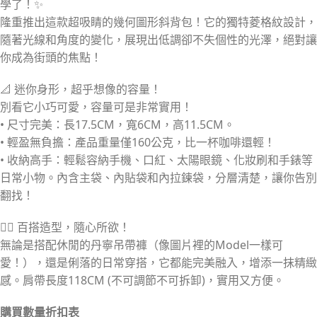
學了！✨
隆重推出這款超吸睛的幾何圖形斜背包！它的獨特菱格紋設計，
隨著光線和角度的變化，展現出低調卻不失個性的光澤，絕對讓
你成為街頭的焦點！
📐 迷你身形，超乎想像的容量！
別看它小巧可愛，容量可是非常實用！
• 尺寸完美：長17.5CM，寬6CM，高11.5CM。
• 輕盈無負擔：產品重量僅160公克，比一杯咖啡還輕！
• 收納高手：輕鬆容納手機、口紅、太陽眼鏡、化妝刷和手錶等
日常小物。內含主袋、內貼袋和內拉鍊袋，分層清楚，讓你告別
翻找！
🚶‍♀️ 百搭造型，隨心所欲！
無論是搭配休閒的丹寧吊帶褲（像圖片裡的Model一樣可
愛！），還是俐落的日常穿搭，它都能完美融入，增添一抹精緻
感。肩帶長度118CM (不可調節不可拆卸)，實用又方便。
購買數量折扣表