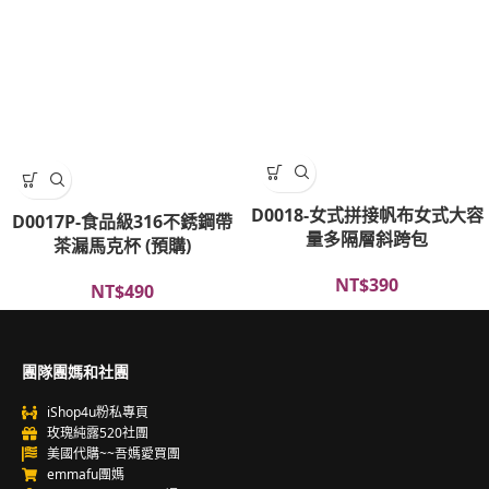
D0018-女式拼接帆布女式大容
D0017P-食品級316不銹鋼帶
量多隔層斜跨包
茶漏馬克杯 (預購)
NT$
390
NT$
490
團隊團媽和社團
iShop4u粉私專頁
玫瑰純露520社團
美國代購~~吾媽愛買團
emmafu團媽