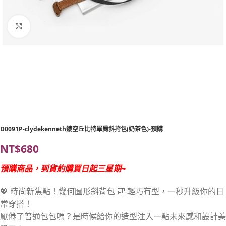
單擊放大
D0091P-clydekenneth鏤空丘比特單肩斜挎包(奶茶色)-預購
NT$
680
預購商品，到貨約購買日起三星期~
💖 時尚新焦點！幾何圖形斜背包 🎒 輕巧有型，一秒升級你的日
常穿搭！
厭倦了普通包包嗎？是時候給你的造型注入一點未來感和設計美